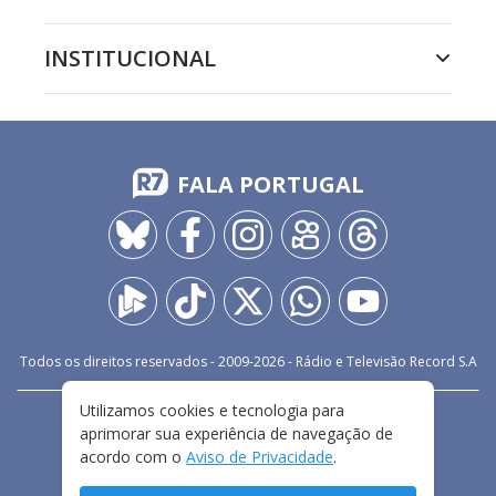
INSTITUCIONAL
FALA PORTUGAL
Todos os direitos reservados - 2009-
2026
- Rádio e Televisão Record S.A
Utilizamos cookies e tecnologia para
CARREIRA
FALE CONOSCO
PRIVACIDADE
aprimorar sua experiência de navegação de
TERMOS E CONDIÇÕES DE USO
acordo com o
Aviso de Privacidade
.