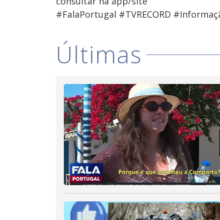
consultar na app/site
#FalaPortugal #TVRECORD #Informaç
Últimas