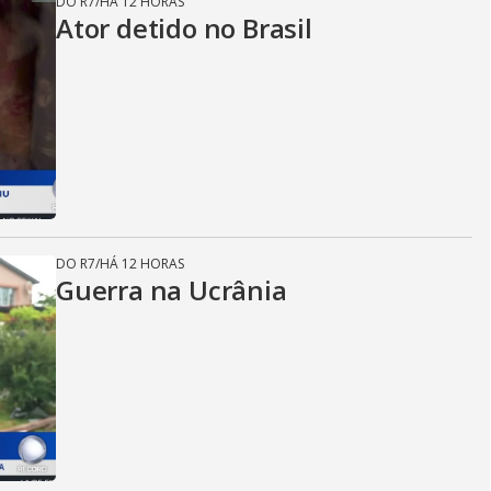
DO R7
/
HÁ 12 HORAS
Ator detido no Brasil
DO R7
/
HÁ 12 HORAS
Guerra na Ucrânia