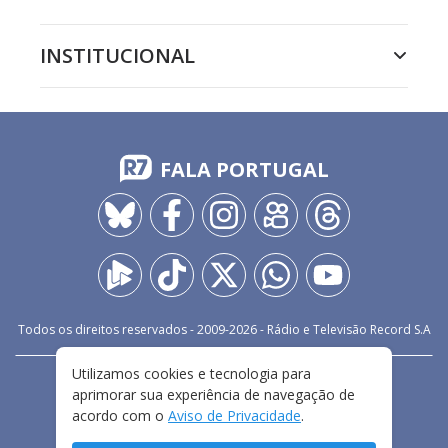
INSTITUCIONAL
FALA PORTUGAL
Todos os direitos reservados - 2009-
2026
- Rádio e Televisão Record S.A
Utilizamos cookies e tecnologia para
CARREIRA
FALE CONOSCO
PRIVACIDADE
aprimorar sua experiência de navegação de
TERMOS E CONDIÇÕES DE USO
acordo com o
Aviso de Privacidade
.