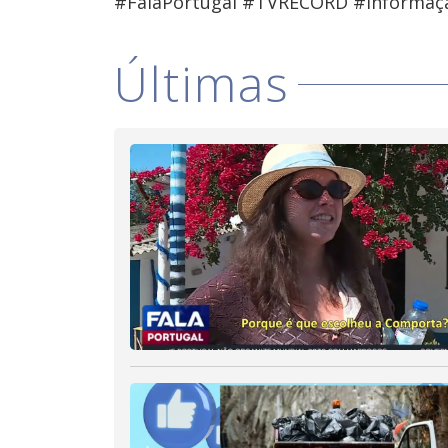
#FalaPortugal #TVRECORD #Informaç
Últimas