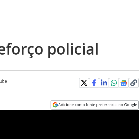
forço policial
Tube
Adicione como fonte preferencial no Google
Opens in new window