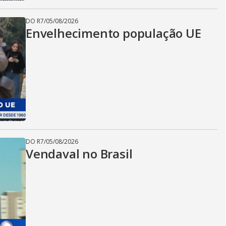
DO R7
/
05/08/2026
Envelhecimento população UE
DO R7
/
05/08/2026
Vendaval no Brasil