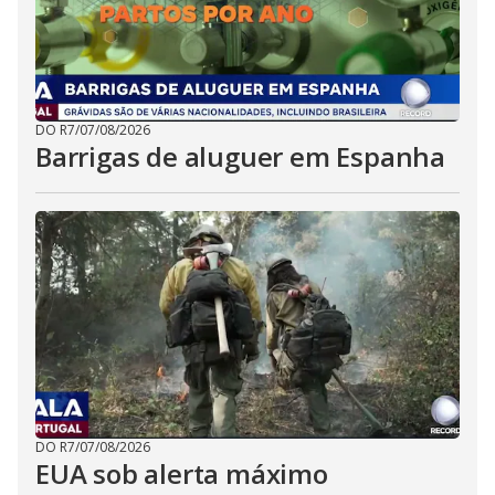
DO R7
/
07/08/2026
Barrigas de aluguer em Espanha
DO R7
/
07/08/2026
EUA sob alerta máximo