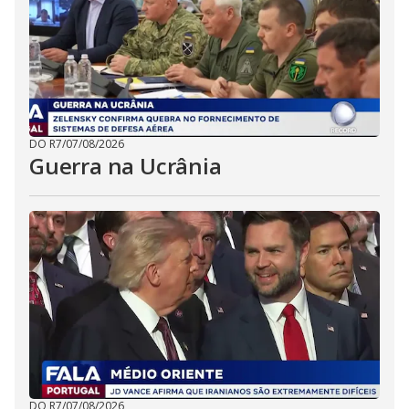
DO R7
/
07/08/2026
Guerra na Ucrânia
DO R7
/
07/08/2026