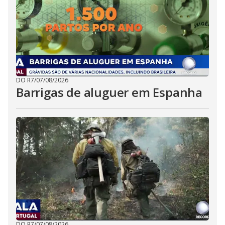
DO R7
/
07/08/2026
Barrigas de aluguer em Espanha
DO R7
/
07/08/2026