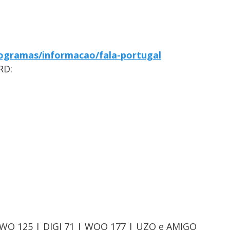
ogramas/informacao/fala-portugal
RD:
OWO 125 | DIGI 71 | WOO 177 | UZO e AMIGO