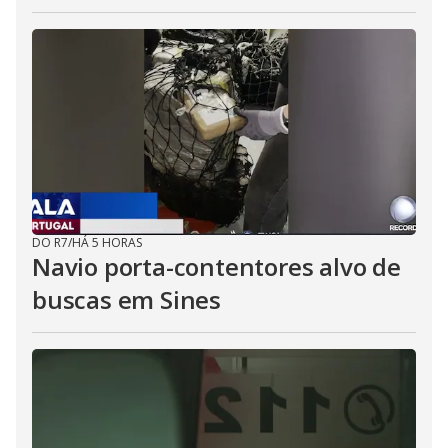
DO R7
/
HÁ 5 HORAS
Navio porta-contentores alvo de
buscas em Sines