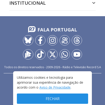
INSTITUCIONAL
FALA PORTUGAL
Todos os direitos reservados - 2009-
2026
- Rádio e Televisão Record S.A
Utilizamos cookies e tecnologia para
CARREIRA
FALE CONOSCO
PRIVACIDADE
aprimorar sua experiência de navegação de
TERMOS E CONDIÇÕES DE USO
acordo com o
Aviso de Privacidade
.
FECHAR