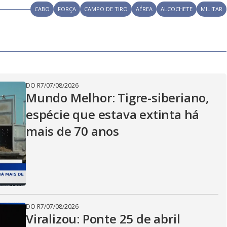
CABO
FORÇA
CAMPO DE TIRO
AÉREA
ALCOCHETE
MILITAR
DO R7
/
07/08/2026
Mundo Melhor: Tigre-siberiano,
espécie que estava extinta há
mais de 70 anos
DO R7
/
07/08/2026
Viralizou: Ponte 25 de abril