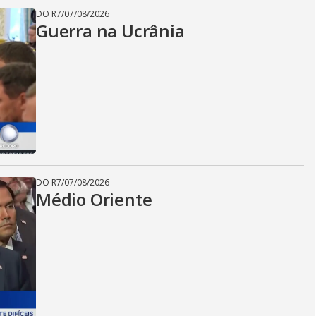
DO R7
/
07/08/2026
Guerra na Ucrânia
DO R7
/
07/08/2026
Médio Oriente