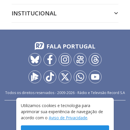
INSTITUCIONAL
FALA PORTUGAL
Todos os direitos reservados - 2009-
2026
- Rádio e Televisão Record S.A
Utilizamos cookies e tecnologia para
CARREIRA
FALE CONOSCO
PRIVACIDADE
aprimorar sua experiência de navegação de
TERMOS E CONDIÇÕES DE USO
acordo com o
Aviso de Privacidade
.