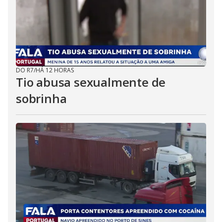
DO R7
/
HÁ 12 HORAS
Tio abusa sexualmente de
sobrinha