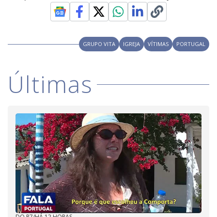
GRUPO VITA
IGREJA
VÍTIMAS
PORTUGAL
Últimas
DO R7
/
HÁ 12 HORAS