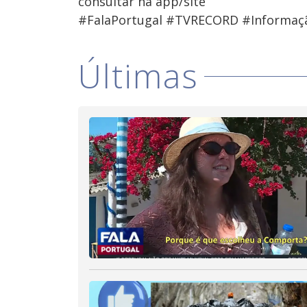
consultar na app/site
#FalaPortugal #TVRECORD #Informaç
Últimas