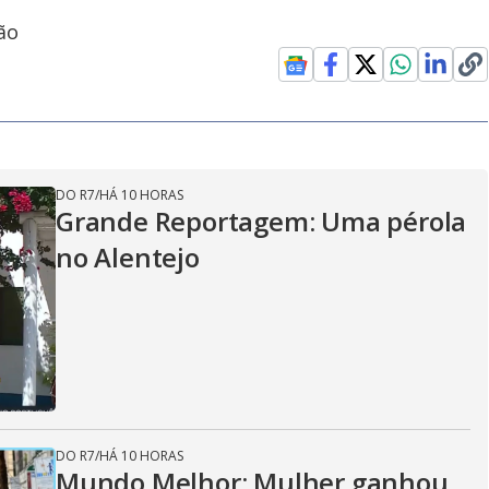
ão
DO R7
/
HÁ 10 HORAS
Grande Reportagem: Uma pérola
no Alentejo
DO R7
/
HÁ 10 HORAS
Mundo Melhor: Mulher ganhou