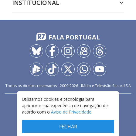
INSTITUCIONAL
FALA PORTUGAL
Todos os direitos reservados - 2009-
2026
- Rádio e Televisão Record S.A
Utilizamos cookies e tecnologia para
CARREIRA
FALE CONOSCO
PRIVACIDADE
aprimorar sua experiência de navegação de
TERMOS E CONDIÇÕES DE USO
acordo com o
Aviso de Privacidade
.
FECHAR