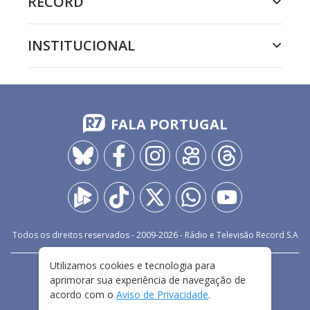
RECORD
INSTITUCIONAL
FALA PORTUGAL
Todos os direitos reservados - 2009-
2026
- Rádio e Televisão Record S.A
Utilizamos cookies e tecnologia para
CARREIRA
FALE CONOSCO
PRIVACIDADE
aprimorar sua experiência de navegação de
TERMOS E CONDIÇÕES DE USO
acordo com o
Aviso de Privacidade
.