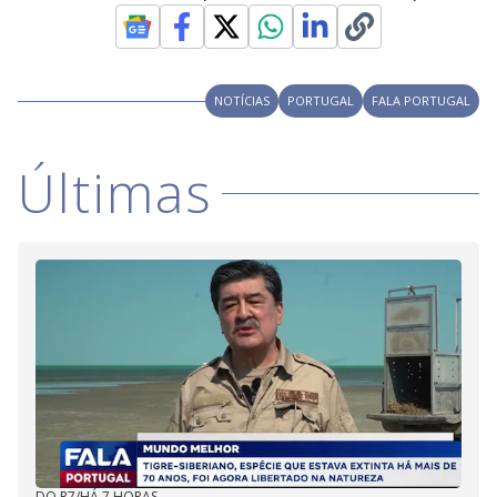
NOTÍCIAS
PORTUGAL
FALA PORTUGAL
Últimas
DO R7
/
HÁ 7 HORAS