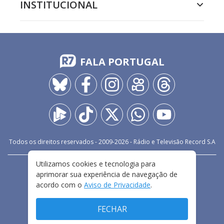
INSTITUCIONAL
FALA PORTUGAL
Todos os direitos reservados - 2009-
2026
- Rádio e Televisão Record S.A
Utilizamos cookies e tecnologia para
CARREIRA
FALE CONOSCO
PRIVACIDADE
aprimorar sua experiência de navegação de
TERMOS E CONDIÇÕES DE USO
acordo com o
Aviso de Privacidade
.
FECHAR