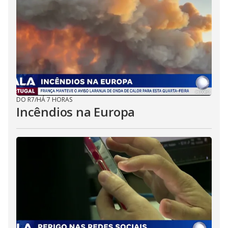
DO R7
/
HÁ 7 HORAS
Incêndios na Europa