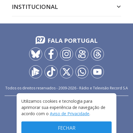
INSTITUCIONAL
FALA PORTUGAL
Todos os direitos reservados - 2009-
2026
- Rádio e Televisão Record S.A
Utilizamos cookies e tecnologia para
CARREIRA
FALE CONOSCO
PRIVACIDADE
aprimorar sua experiência de navegação de
TERMOS E CONDIÇÕES DE USO
acordo com o
Aviso de Privacidade
.
FECHAR