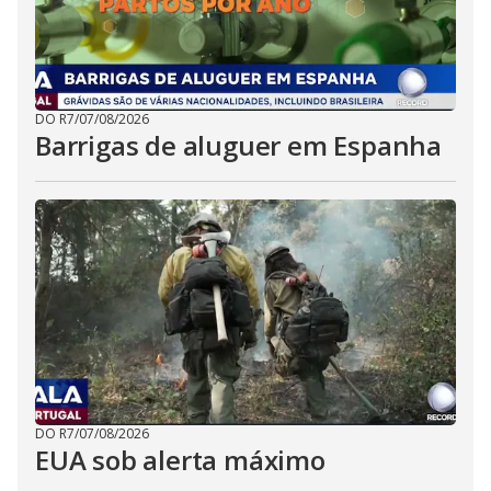
DO R7
/
07/08/2026
Barrigas de aluguer em Espanha
DO R7
/
07/08/2026
EUA sob alerta máximo