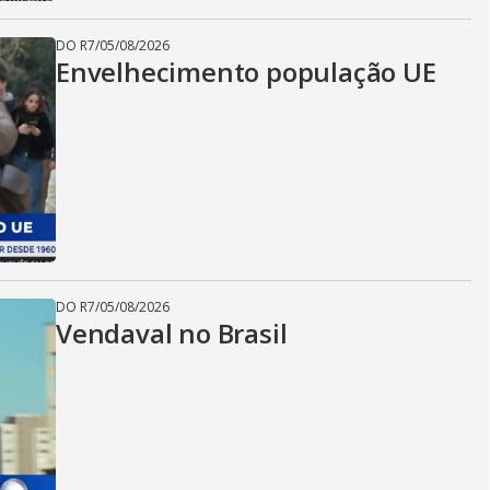
DO R7
/
05/08/2026
Envelhecimento população UE
DO R7
/
05/08/2026
Vendaval no Brasil