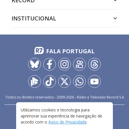
RECORD
INSTITUCIONAL
FALA PORTUGAL
Todos os direitos reservados - 2009-
2026
- Rádio e Televisão Record S.A
Utilizamos cookies e tecnologia para
CARREIRA
FALE CONOSCO
PRIVACIDADE
aprimorar sua experiência de navegação de
TERMOS E CONDIÇÕES DE USO
acordo com o
Aviso de Privacidade
.