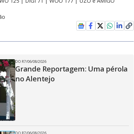
OWO 125 | DIGI 71 | WOO 177 | UZO e AMIGO
ão
DO R7
/
06/08/2026
Grande Reportagem: Uma pérola
no Alentejo
DO R7
/
06/08/2026