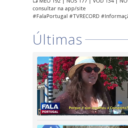
📺 MEO 192 | NOS 177 | VOD 134 | N
consultar na app/site
#FalaPortugal #TVRECORD #Informaç
Últimas