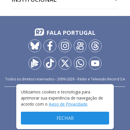
FALA PORTUGAL
Todos os direitos reservados - 2009-
2026
- Rádio e Televisão Record S.A
Utilizamos cookies e tecnologia para
CARREIRA
FALE CONOSCO
PRIVACIDADE
aprimorar sua experiência de navegação de
TERMOS E CONDIÇÕES DE USO
acordo com o
Aviso de Privacidade
.
FECHAR