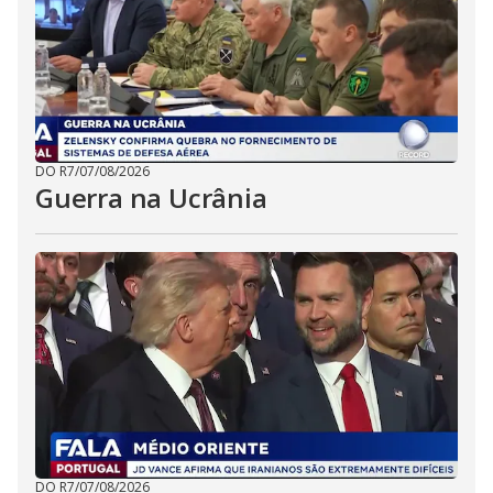
DO R7
/
07/08/2026
Guerra na Ucrânia
DO R7
/
07/08/2026