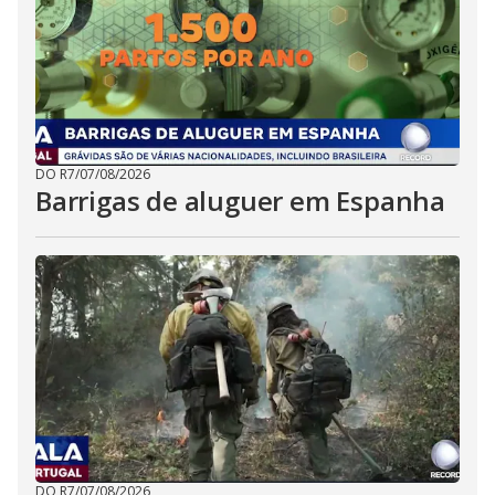
DO R7
/
07/08/2026
Barrigas de aluguer em Espanha
DO R7
/
07/08/2026