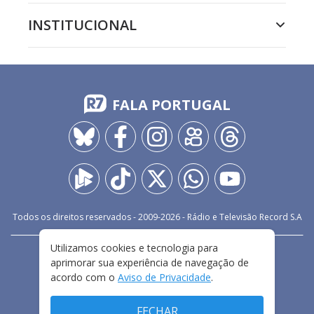
INSTITUCIONAL
FALA PORTUGAL
Todos os direitos reservados - 2009-
2026
- Rádio e Televisão Record S.A
Utilizamos cookies e tecnologia para
CARREIRA
FALE CONOSCO
PRIVACIDADE
aprimorar sua experiência de navegação de
TERMOS E CONDIÇÕES DE USO
acordo com o
Aviso de Privacidade
.
FECHAR