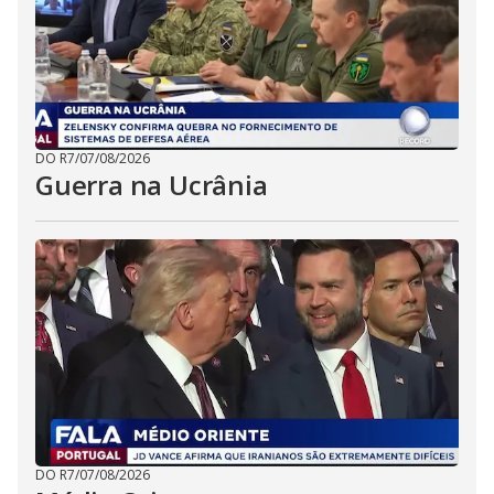
DO R7
/
07/08/2026
Guerra na Ucrânia
DO R7
/
07/08/2026