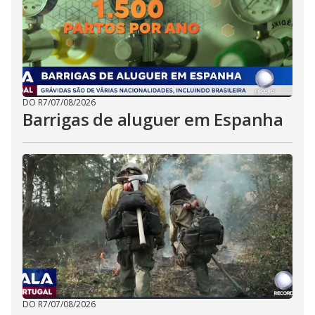
DO R7
/
07/08/2026
Barrigas de aluguer em Espanha
DO R7
/
07/08/2026