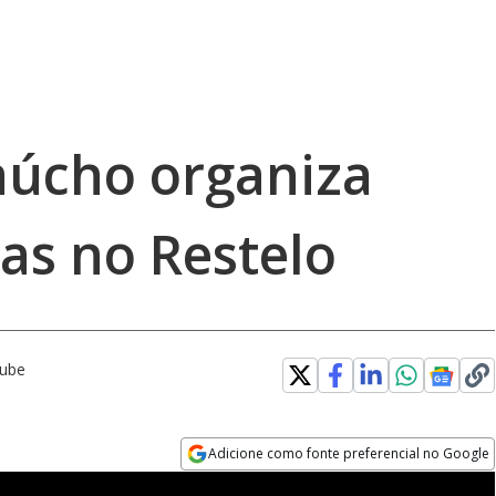
aúcho organiza
las no Restelo
Tube
Adicione como fonte preferencial no Google
Opens in new window