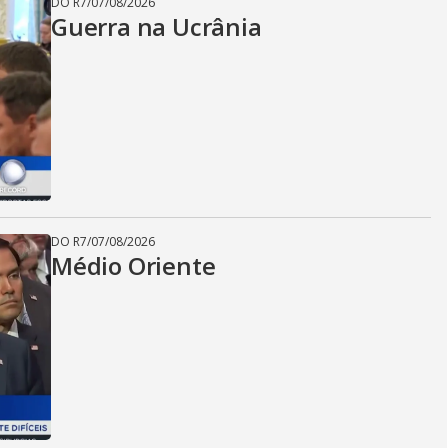
DO R7
/
07/08/2026
Guerra na Ucrânia
DO R7
/
07/08/2026
Médio Oriente