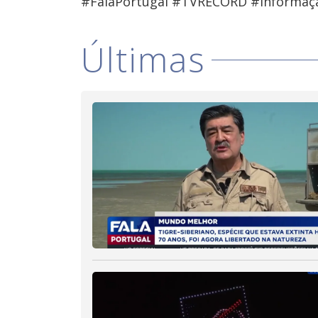
#FalaPortugal #TVRECORD #Informaç
Últimas