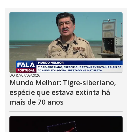
i
d
e
o
DO R7
/
07/08/2026
Mundo Melhor: Tigre-siberiano,
espécie que estava extinta há
mais de 70 anos