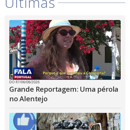
i
Últimas
d
e
o
DO R7
/
06/08/2026
Grande Reportagem: Uma pérola
no Alentejo