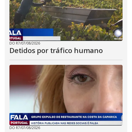
DO R7
/
07/08/2026
Detidos por tráfico humano
DO R7
/
07/08/2026