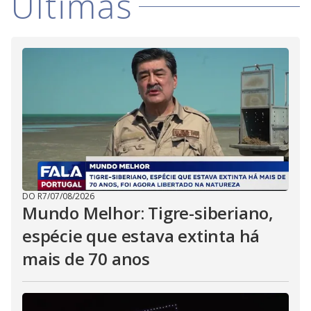
i
Últimas
d
e
o
DO R7
/
07/08/2026
Mundo Melhor: Tigre-siberiano,
espécie que estava extinta há
mais de 70 anos