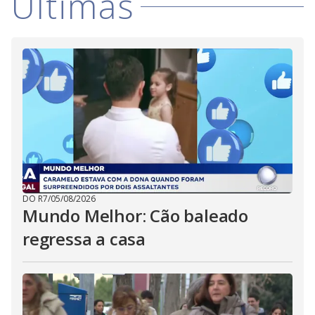
i
Últimas
d
e
o
DO R7
/
05/08/2026
Mundo Melhor: Cão baleado
regressa a casa