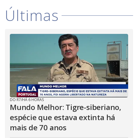
d
Últimas
e
o
DO R7
/
HÁ 6 HORAS
Mundo Melhor: Tigre-siberiano,
espécie que estava extinta há
mais de 70 anos