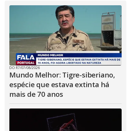
i
d
e
o
DO R7
/
07/08/2026
Mundo Melhor: Tigre-siberiano,
espécie que estava extinta há
mais de 70 anos