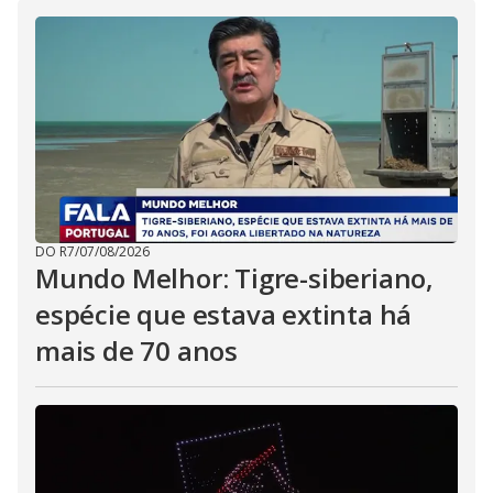
i
d
e
o
DO R7
/
07/08/2026
Mundo Melhor: Tigre-siberiano,
espécie que estava extinta há
mais de 70 anos