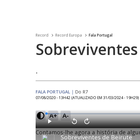
Record
Record Europa
Fala Portugal
Sobreviventes
.
FALA PORTUGAL
|
Do R7
07/08/2020 - 13H42
(ATUALIZADO EM
31/03/2024 - 19H29
)
A+
A-
L
o
a
d
P
V
A
e
l
o
v
d
Contamos-lhe agora a história de algu
a
l
a
:
Sobreviventes de Beirute
y
t
n
6
a
ç
.