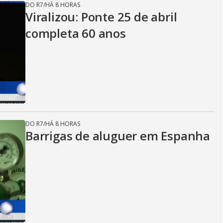
d
DO R7
/
HÁ 8 HORAS
Viralizou: Ponte 25 de abril
completa 60 anos
e
o
DO R7
/
HÁ 8 HORAS
Barrigas de aluguer em Espanha