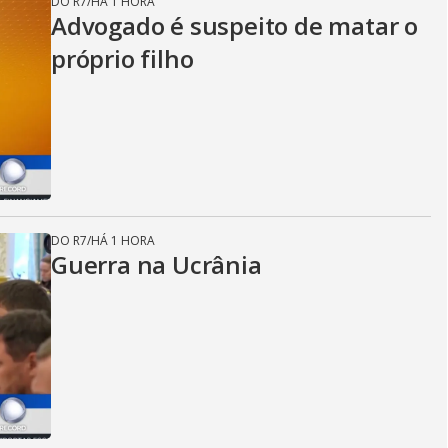
DO R7
/
HÁ 1 HORA
Advogado é suspeito de matar o
próprio filho
DO R7
/
HÁ 1 HORA
Guerra na Ucrânia