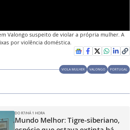
em Valongo suspeito de violar a própria mulher. A
ixas por violência doméstica.
VIOLA MULHER
VALONGO
PORTUGAL
DO R7
/
HÁ 1 HORA
Mundo Melhor: Tigre-siberiano,
espécie que estava extinta há