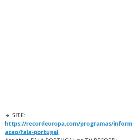
🔸 SITE:
https://recordeuropa.com/programas/inform
acao/fala-portugal