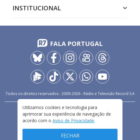
INSTITUCIONAL
FALA PORTUGAL
Todos os direitos reservados - 2009-
2026
- Rádio e Televisão Record S.A
Utilizamos cookies e tecnologia para
CARREIRA
FALE CONOSCO
PRIVACIDADE
aprimorar sua experiência de navegação de
TERMOS E CONDIÇÕES DE USO
acordo com o
Aviso de Privacidade
.
FECHAR