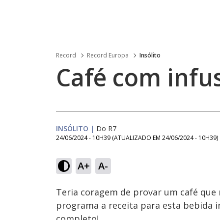
Record
Record Europa
Insólito
Café com infu
INSÓLITO
|
Do R7
24/06/2024 - 10H39
(ATUALIZADO EM
24/06/2024 - 10H39
)
Loaded
:
9.63%
A+
A-
Ativar
Som
Teria coragem de provar um café que m
programa a receita para esta bebida i
completo!