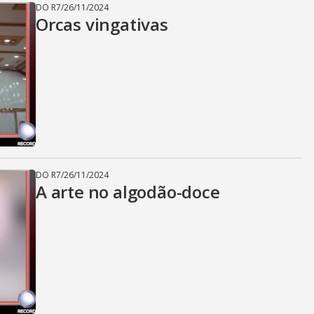
DO R7
/
26/11/2024
Orcas vingativas
DO R7
/
26/11/2024
A arte no algodão-doce