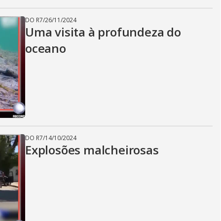
DO R7
/
26/11/2024
Uma visita à profundeza do
oceano
DO R7
/
14/10/2024
Explosões malcheirosas