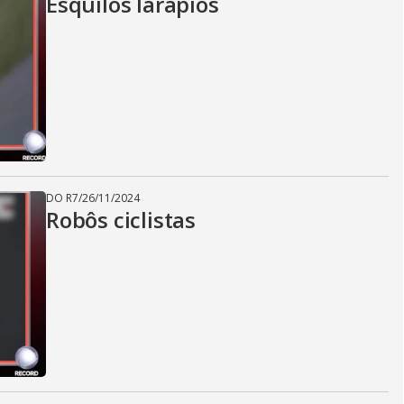
Esquilos larápios
DO R7
/
26/11/2024
Robôs ciclistas