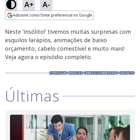
A+
A-
Loaded
:
6.48%
Adicione como fonte preferencial no Google
Ativar
Som
Opens in new window
Neste ‘Insólito!’ tivemos muitas surpresas com
esquilos larápios, animações de baixo
orçamento, cabelo comestível e muito mais!
Veja agora o episódio completo.
PORTUGAL
INSÓLITO
CABELO COMESTÍVEL
ESQUILOS
Últimas