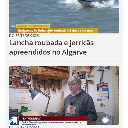
DO R7
/
17/03/2023
Lancha roubada e jerricãs
apreendidos no Algarve
DO R7
/
17/03/2023