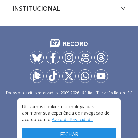
INSTITUCIONAL
RECORD
Todos os direitos reservados - 2009-
2026
- Rádio e Televisão Record S.A
Utilizamos cookies e tecnologia para
CARREIRA
FALE CONOSCO
PRIVACIDADE
aprimorar sua experiência de navegação de
TERMOS E CONDIÇÕES DE USO
acordo com o
Aviso de Privacidade
.
FECHAR