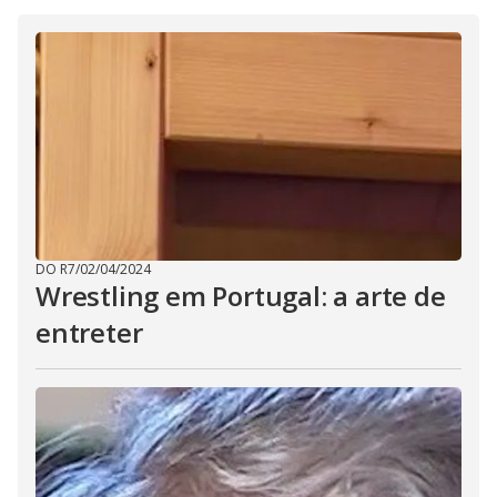
d
e
o
DO R7
/
02/04/2024
Wrestling em Portugal: a arte de
entreter