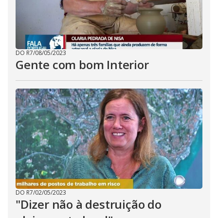
DO R7
/
08/05/2023
Gente com bom Interior
DO R7
/
02/05/2023
"Dizer não à destruição do