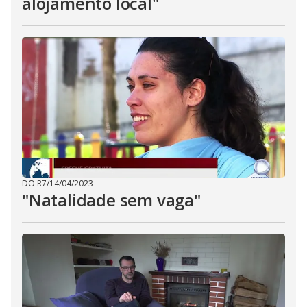
alojamento local"
DO R7
/
14/04/2023
"Natalidade sem vaga"