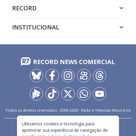
RECORD
INSTITUCIONAL
RECORD NEWS COMERCIAL
Todos os direitos reservados - 2009-
2026
- Rádio e Televisão Record S.A
Utilizamos cookies e tecnologia para
CARREIRA
FALE CONOSCO
PRIVACIDADE
aprimorar sua experiência de navegação de
TERMOS E CONDIÇÕES DE USO