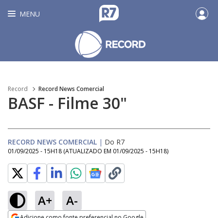
MENU
Record
Record News Comercial
BASF - Filme 30"
RECORD NEWS COMERCIAL
|
Do R7
01/09/2025 - 15H18
(ATUALIZADO EM
01/09/2025 - 15H18
)
A+
A-
Loaded
:
100.00%
Adicione como fonte preferencial no Google