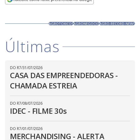
Ativar
Som
Opens in new window
AGROTOXICOS
AGRONEGOCIO
AGRO-RECORD-NEWS
Últimas
DO R7
/
31/07/2026
CASA DAS EMPREENDEDORAS -
CHAMADA ESTREIA
DO R7
/
08/07/2026
IDEC - FILME 30s
DO R7
/
01/07/2026
MERCHANDISING - ALERTA