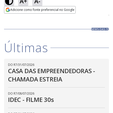
A+
A-
Loaded
:
100.00%
Adicione como fonte preferencial no Google
Ativar
Som
Opens in new window
NEWS-DAS-10
Últimas
DO R7
/
31/07/2026
CASA DAS EMPREENDEDORAS -
CHAMADA ESTREIA
DO R7
/
08/07/2026
IDEC - FILME 30s