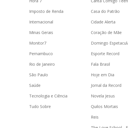
Hora 7
Canta Comigo Teen
Imposto de Renda
Casa do Patrão
Internacional
Cidade Alerta
Minas Gerais
Coração de Mãe
Monitor7
Domingo Espetacul
Pernambuco
Esporte Record
Rio de Janeiro
Fala Brasil
São Paulo
Hoje em Dia
Saúde
Jornal da Record
Tecnologia e Ciência
Novela Jesus
Tudo Sobre
Quilos Mortais
Reis
The Love School - 