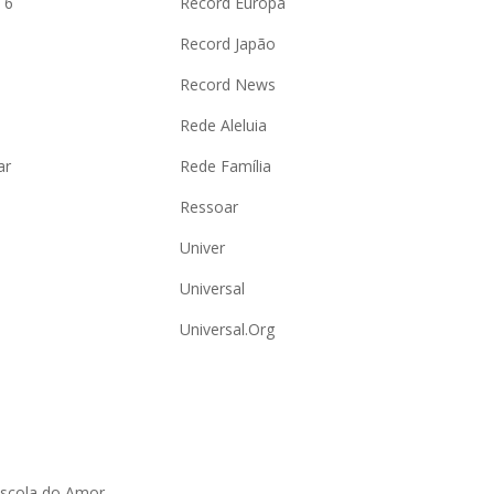
 6
Record Europa
Record Japão
Record News
Rede Aleluia
ar
Rede Família
Ressoar
Univer
Universal
Universal.Org
Escola do Amor