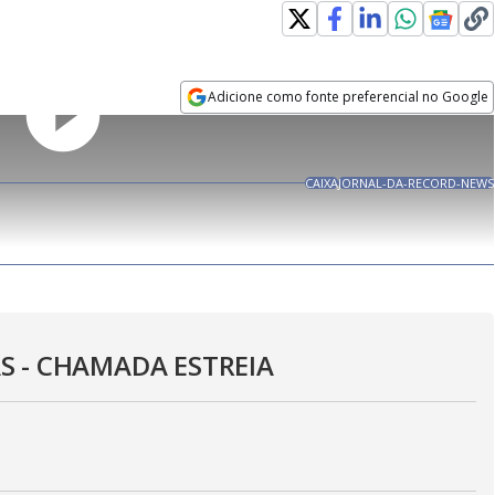
Adicione como fonte preferencial no Google
Play
Opens in new window
Rever
CAIXA
JORNAL-DA-RECORD-NEWS
Video
 - CHAMADA ESTREIA