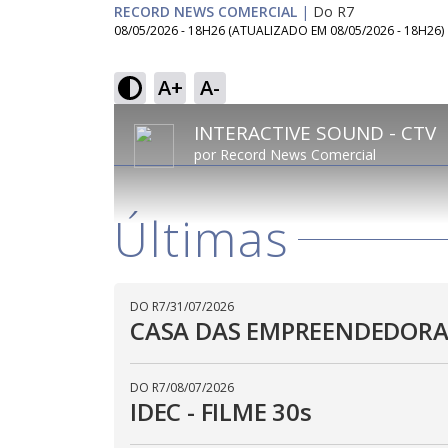
RECORD NEWS COMERCIAL
|
Do R7
08/05/2026 - 18H26
(ATUALIZADO EM
08/05/2026 - 18H26
)
A+
A-
This
is
INTERACTIVE SOUND - CTV
a
por
Record News Comercial
modal
window.
This
modal
can
Últimas
be
closed
by
pressing
the
Escape
DO R7
/
31/07/2026
key
or
CASA DAS EMPREENDEDORAS
activating
the
close
button.
DO R7
/
08/07/2026
IDEC - FILME 30s