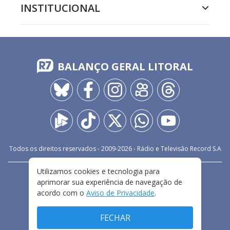
INSTITUCIONAL
BALANÇO GERAL LITORAL
Todos os direitos reservados - 2009-
2026
- Rádio e Televisão Record S.A
Utilizamos cookies e tecnologia para
CARREIRA
FALE CONOSCO
PRIVACIDADE
aprimorar sua experiência de navegação de
TERMOS E CONDIÇÕES DE USO
acordo com o
Aviso de Privacidade
.
FECHAR