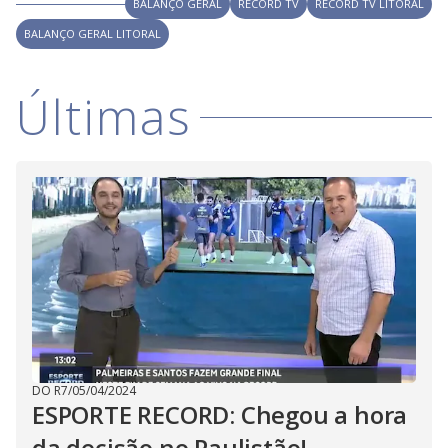
i
BALANÇO GERAL
RECORD TV
RECORD TV LITORAL
BALANÇO GERAL LITORAL
d
Últimas
e
o
DO R7
/
05/04/2024
ESPORTE RECORD: Chegou a hora
da decisão no Paulistão!